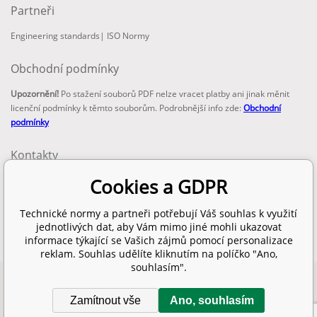
Partneři
Engineering standards
|
ISO Normy
Obchodní podmínky
Upozornění!
Po stažení souborů PDF nelze vracet platby ani jinak měnit
licenční podmínky k těmto souborům. Podrobnější info zde:
Obchodní
podmínky
Kontakty
email:
Cookies a GDPR
info@technickenormy.cz
obchod@technickenormy.cz
Technické normy a partneři potřebují Váš souhlas k využití
Telefon:
jednotlivých dat, aby Vám mimo jiné mohli ukazovat
+420 377 387 684
informace týkající se Vašich zájmů pomocí personalizace
reklam. Souhlas udělíte kliknutím na políčko "Ano,
souhlasím".
Copyright 2026 © EUROPEAN STANDARD. Všechna práva vyhrazena.
Zamítnout vše
Ano, souhlasím
SITEMAP
Tvorba a pronájem eshopů
BINARGON.cz