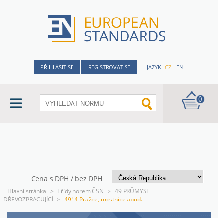
PŘIHLÁSIT SE
REGISTROVAT SE
JAZYK
CZ
EN
0
Cena s DPH / bez DPH
Hlavní stránka
>
Třídy norem ČSN
>
49 PRŮMYSL
DŘEVOZPRACUJÍCÍ
>
4914 Pražce, mostnice apod.