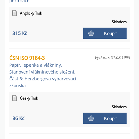
perforace
Anglicky Tisk
Skladem
315 Kč
Koupit
ČSN ISO 9184-3
Vydáno: 01.08.1993
Papír, lepenka a vlákniny.
Stanovení vlákninového složení.
Část 3: Herzbergova vybarvovací
zkouška
Česky Tisk
Skladem
86 Kč
Koupit