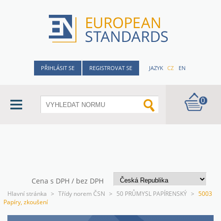
PŘIHLÁSIT SE
REGISTROVAT SE
JAZYK
CZ
EN
0
Cena s DPH / bez DPH
Hlavní stránka
>
Třídy norem ČSN
>
50 PRŮMYSL PAPÍRENSKÝ
>
5003
Papíry, zkoušení