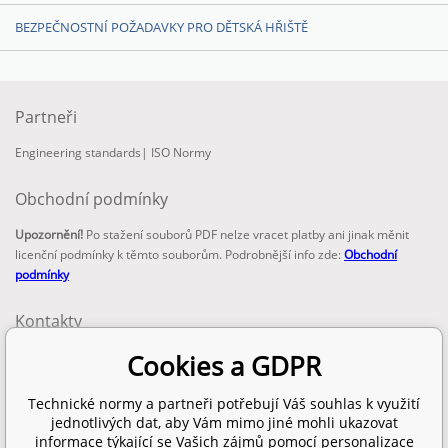
BEZPEČNOSTNÍ POŽADAVKY PRO DĚTSKÁ HŘIŠTĚ
Partneři
Engineering standards
|
ISO Normy
Obchodní podmínky
Upozornění!
Po stažení souborů PDF nelze vracet platby ani jinak měnit
licenční podmínky k těmto souborům. Podrobnější info zde:
Obchodní
podmínky
Kontakty
email:
Cookies a GDPR
info@technickenormy.cz
obchod@technickenormy.cz
Technické normy a partneři potřebují Váš souhlas k využití
Telefon:
jednotlivých dat, aby Vám mimo jiné mohli ukazovat
+420 377 387 684
informace týkající se Vašich zájmů pomocí personalizace