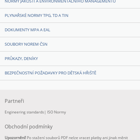
NORMY JAKOSTI A ENVIRONMENTÁLNÍHO MANAGEMENTU
PLYNAŘSKÉ NORMY TPG, TD A TIN
DOKUMENTY MPA A EAL
SOUBORY NOREM ČSN
PRŮKAZY, DENÍKY
BEZPEČNOSTNÍ POŽADAVKY PRO DĚTSKÁ HŘIŠTĚ
Partneři
Engineering standards
|
ISO Normy
Obchodní podmínky
Upozornění!
Po stažení souborů PDF nelze vracet platby ani jinak měnit