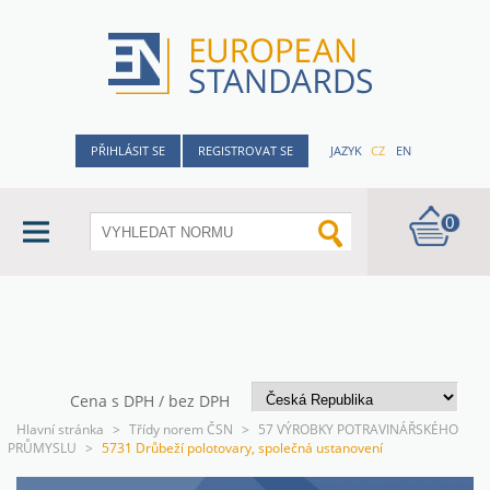
PŘIHLÁSIT SE
REGISTROVAT SE
JAZYK
CZ
EN
0
Cena s DPH / bez DPH
Hlavní stránka
>
Třídy norem ČSN
>
57 VÝROBKY POTRAVINÁŘSKÉHO
PRŮMYSLU
>
5731 Drůbeží polotovary, společná ustanovení