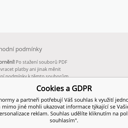
hodní podmínky
ornění!
Po stažení souborů PDF
 vracet platby ani jinak měnit
ční podmínky k těmto souborům.
bnější info zde:
Obchodní
Cookies a GDPR
ínky
ormy a partneři potřebují Váš souhlas k využití jedno
mimo jiné mohli ukazovat informace týkající se Vaš
 práva vyhrazena.
SI
rsonalizace reklam. Souhlas udělíte kliknutím na pol
souhlasím".