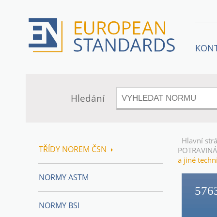
KON
Hledání
Hlavní str
TŘÍDY NOREM ČSN
POTRAVIN
a jiné tech
NORMY ASTM
576
NORMY BSI