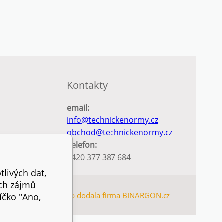
Kontakty
email:
info@technickenormy.cz
obchod@technickenormy.cz
Telefon:
+420 377 387 684
tlivých dat,
ich zájmů
TEMAP
Tento eshop dodala firma
BINARGON.cz
íčko "Ano,