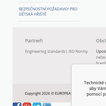
BEZPEČNOSTNÍ POŽADAVKY PRO
DĚTSKÁ HŘIŠTĚ
Partneři
Obc
Engineering standards
|
ISO Normy
Upoz
nelze
licen
Podro
podm
Technické n
aby Vám 
Copyright 2026 © EUROPEAN STANDARD. Všechna
pomocí pe