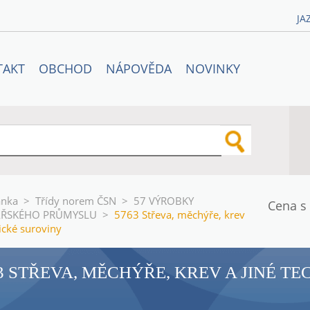
JA
TAKT
OBCHOD
NÁPOVĚDA
NOVINKY
ánka
>
Třídy norem ČSN
>
57 VÝROBKY
Cena s
ÁŘSKÉHO PRŮMYSLU
>
5763 Střeva, měchýře, krev
nické suroviny
3 STŘEVA, MĚCHÝŘE, KREV A JINÉ T