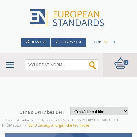
PŘIHLÁSIT SE
REGISTROVAT SE
JAZYK
CZ
EN
0
Cena s DPH / bez DPH
Hlavní stránka
>
Třídy norem ČSN
>
65 VÝROBKY CHEMICKÉHO
PRŮMYSLU
>
6513 Zásady anorganické technické