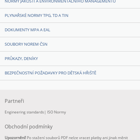
NORMY JAKOSTI A ENVIRONMENTÁLNÍHO MANAGEMENTU
PLYNAŘSKÉ NORMY TPG, TD A TIN
DOKUMENTY MPA A EAL
SOUBORY NOREM ČSN
PRŮKAZY, DENÍKY
BEZPEČNOSTNÍ POŽADAVKY PRO DĚTSKÁ HŘIŠTĚ
Partneři
Engineering standards
|
ISO Normy
Obchodní podmínky
Upozornění!
Po stažení souborů PDF nelze vracet platby ani jinak měnit