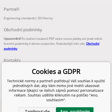
Partneři
Engineering standards
|
ISO Normy
Obchodní podmínky
Upozornění!
Po stažení souborů PDF nelze vracet platby ani jinak měnit
licenční podmínky k těmto souborům. Podrobnější info zde:
Obchodní
podmínky
Kontakty
email:
Cookies a GDPR
info@technickenormy.cz
obchod@technickenormy.cz
Technické normy a partneři potřebují Váš souhlas k využití
Telefon:
jednotlivých dat, aby Vám mimo jiné mohli ukazovat
+420 377 387 684
informace týkající se Vašich zájmů pomocí personalizace
reklam. Souhlas udělíte kliknutím na políčko "Ano,
souhlasím".
Copyright 2026 © EUROPEAN STANDARD. Všechna práva vyhrazena.
Zamítnout vše
Ano, souhlasím