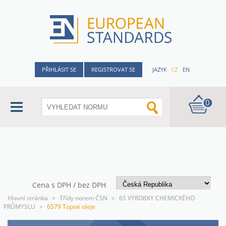
PŘIHLÁSIT SE
REGISTROVAT SE
JAZYK
CZ
EN
0
Cena s DPH / bez DPH
Hlavní stránka
>
Třídy norem ČSN
>
65 VÝROBKY CHEMICKÉHO
PRŮMYSLU
>
6579 Topné oleje