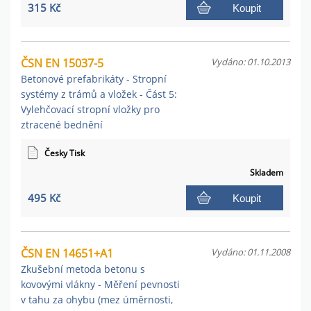
315 Kč
Koupit
ČSN EN 15037-5
Vydáno: 01.10.2013
Betonové prefabrikáty - Stropní
systémy z trámů a vložek - Část 5:
Vylehčovací stropní vložky pro
ztracené bednění
Česky Tisk
Skladem
495 Kč
Koupit
ČSN EN 14651+A1
Vydáno: 01.11.2008
Zkušební metoda betonu s
kovovými vlákny - Měření pevnosti
v tahu za ohybu (mez úměrnosti,