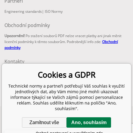
Partneři
Engineering standards
|
ISO Normy
Obchodní podmínky
Upozornění!
Po stažení souborů PDF nelze vracet platby ani jinak měnit
licenční podmínky k těmto souborům. Podrobnější info zde:
Obchodní
podmínky
Kontakty
email:
Cookies a GDPR
info@technickenormy.cz
obchod@technickenormy.cz
Technické normy a partneři potřebují Váš souhlas k využití
Telefon:
jednotlivých dat, aby Vám mimo jiné mohli ukazovat
+420 377 387 684
informace týkající se Vašich zájmů pomocí personalizace
reklam. Souhlas udělíte kliknutím na políčko "Ano,
souhlasím".
Copyright 2026 © EUROPEAN STANDARD. Všechna práva vyhrazena.
Zamítnout vše
Ano, souhlasím
SITEMAP
Internetové obchody
a
www stránky
:
BINARGON.cz
Podrobné nastavení s vysvětlením zde