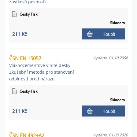
zbytková pevnost)
Česky Tisk
Skladem
211 Kč
Koupit
ČSN EN 15057
Vydáno: 01.10.2006
Vláknocementové vlnité desky -
Zkušební metoda pro stanovení
odolnosti proti nárazu
Česky Tisk
Skladem
211 Kč
Koupit
ČSN EN 492+A2
Vydáno: 01.03.2020