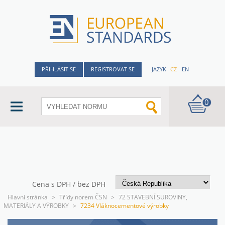
PŘIHLÁSIT SE
REGISTROVAT SE
JAZYK
CZ
EN
0
Cena s DPH / bez DPH
Hlavní stránka
>
Třídy norem ČSN
>
72 STAVEBNÍ SUROVINY,
MATERIÁLY A VÝROBKY
>
7234 Vláknocementové výrobky