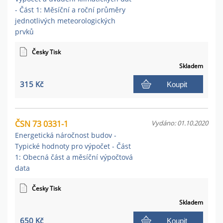
- Část 1: Měsíční a roční průměry
jednotlivých meteorologických
prvků
Česky Tisk
Skladem
315 Kč
Koupit
ČSN 73 0331-1
Vydáno: 01.10.2020
Energetická náročnost budov -
Typické hodnoty pro výpočet - Část
1: Obecná část a měsíční výpočtová
data
Česky Tisk
Skladem
650 Kč
Koupit