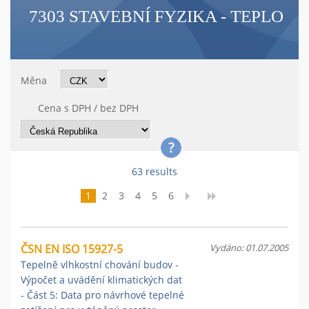
7303 STAVEBNÍ FYZIKA - TEPLO
Měna
Cena s DPH / bez DPH
63 results
1
2
3
4
5
6
ČSN EN ISO 15927-5
Vydáno: 01.07.2005
Tepelně vlhkostní chování budov -
Výpočet a uvádění klimatických dat
- Část 5: Data pro návrhové tepelné