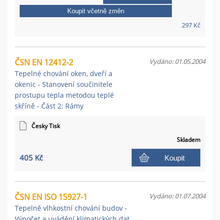
Koupit včetně změn
297 Kč
ČSN EN 12412-2
Vydáno: 01.05.2004
Tepelné chování oken, dveří a
okenic - Stanovení součinitele
prostupu tepla metodou teplé
skříně - Část 2: Rámy
Česky Tisk
Skladem
405 Kč
Koupit
ČSN EN ISO 15927-1
Vydáno: 01.07.2004
Tepelně vlhkostní chování budov -
Výpočet a uvádění klimatických dat