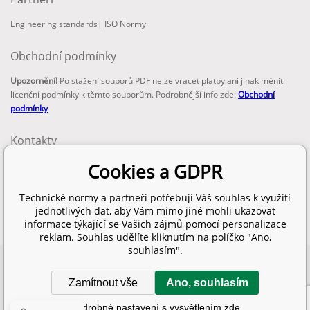
Engineering standards
|
ISO Normy
Obchodní podmínky
Upozornění!
Po stažení souborů PDF nelze vracet platby ani jinak měnit
licenční podmínky k těmto souborům. Podrobnější info zde:
Obchodní
podmínky
Kontakty
email:
Cookies a GDPR
info@technickenormy.cz
obchod@technickenormy.cz
Technické normy a partneři potřebují Váš souhlas k využití
Telefon:
jednotlivých dat, aby Vám mimo jiné mohli ukazovat
+420 377 387 684
informace týkající se Vašich zájmů pomocí personalizace
reklam. Souhlas udělíte kliknutím na políčko "Ano,
souhlasím".
Copyright 2026 © EUROPEAN STANDARD. Všechna práva vyhrazena.
Zamítnout vše
Ano, souhlasím
SITEMAP
Internetové obchody
a
www stránky
:
BINARGON.cz
Podrobné nastavení s vysvětlením zde