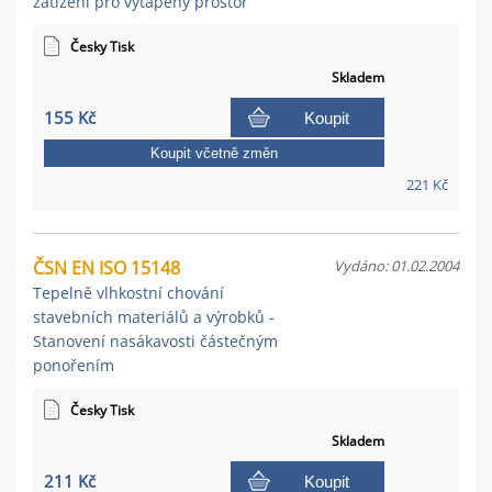
zatížení pro vytápěný prostor
Česky Tisk
Skladem
155 Kč
Koupit
Koupit včetně změn
221 Kč
ČSN EN ISO 15148
Vydáno: 01.02.2004
Tepelně vlhkostní chování
stavebních materiálů a výrobků -
Stanovení nasákavosti částečným
ponořením
Česky Tisk
Skladem
211 Kč
Koupit