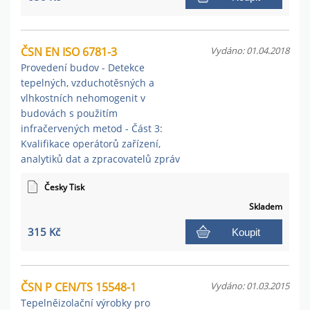
ČSN EN ISO 6781-3
Vydáno: 01.04.2018
Provedení budov - Detekce
tepelných, vzduchotěsných a
vlhkostních nehomogenit v
budovách s použitím
infračervených metod - Část 3:
Kvalifikace operátorů zařízení,
analytiků dat a zpracovatelů zpráv
Česky Tisk
Skladem
315 Kč
Koupit
ČSN P CEN/TS 15548-1
Vydáno: 01.03.2015
Tepelněizolační výrobky pro