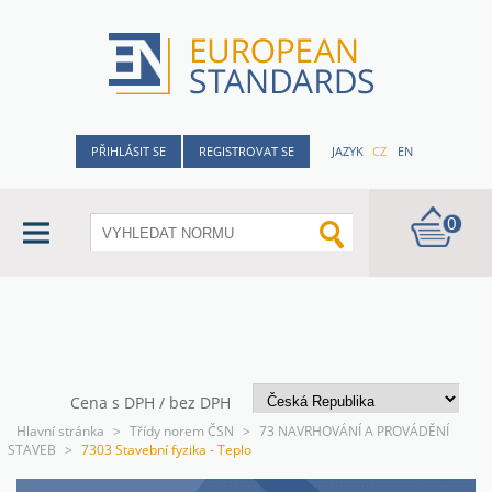
PŘIHLÁSIT SE
REGISTROVAT SE
JAZYK
CZ
EN
0
Cena s DPH / bez DPH
Hlavní stránka
>
Třídy norem ČSN
>
73 NAVRHOVÁNÍ A PROVÁDĚNÍ
STAVEB
>
7303 Stavební fyzika - Teplo