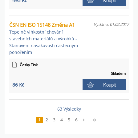
495 Kč
Koupit
ČSN EN ISO 15148 Změna A1
Vydáno: 01.02.2017
Tepelně vlhkostní chování
stavebních materiálů a výrobků -
Stanovení nasákavosti částečným
ponořením
Česky Tisk
Skladem
86 Kč
Koupit
63 Výsledky
1
2
3
4
5
6