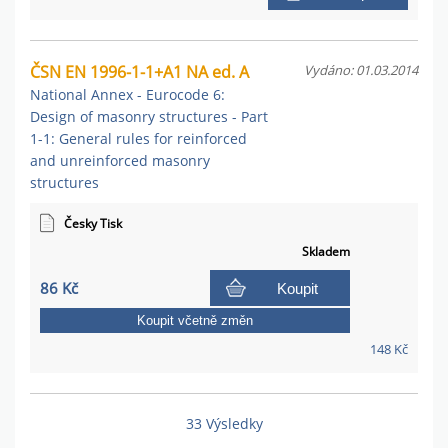
ČSN EN 1996-1-1+A1 NA ed. A
Vydáno: 01.03.2014
National Annex - Eurocode 6:
Design of masonry structures - Part
1-1: General rules for reinforced
and unreinforced masonry
structures
Česky Tisk
Skladem
86 Kč
Koupit
Koupit včetně změn
148 Kč
33 Výsledky