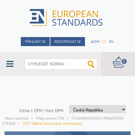
PŘIHLÁSIT SE
REGISTROVAT SE
JAZYK
CZ
EN
0
Cena s DPH / bez DPH
Hlavní stránka
>
Třídy norem ČSN
>
73 NAVRHOVÁNÍ A PROVÁDĚNÍ
STAVEB
>
7311 Zděné konstrukce, navrhování