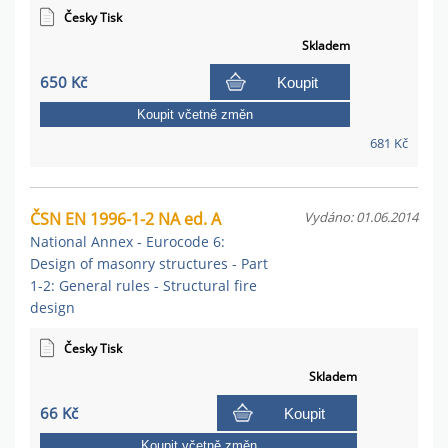
Česky Tisk
Skladem
650 Kč
Koupit
Koupit včetně změn
681 Kč
ČSN EN 1996-1-2 NA ed. A
Vydáno: 01.06.2014
National Annex - Eurocode 6:
Design of masonry structures - Part
1-2: General rules - Structural fire
design
Česky Tisk
Skladem
66 Kč
Koupit
Koupit včetně změn