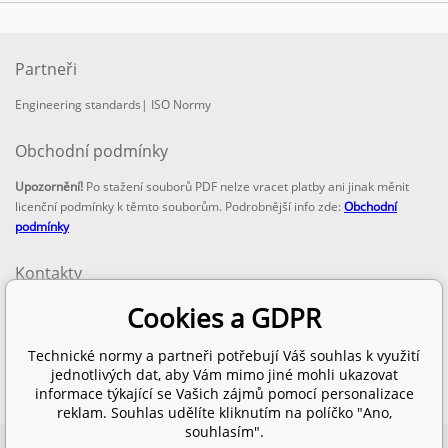
Partneři
Engineering standards
|
ISO Normy
Obchodní podmínky
Upozornění!
Po stažení souborů PDF nelze vracet platby ani jinak měnit
licenční podmínky k těmto souborům. Podrobnější info zde:
Obchodní
podmínky
Kontakty
email:
Cookies a GDPR
info@technickenormy.cz
obchod@technickenormy.cz
Technické normy a partneři potřebují Váš souhlas k využití
Telefon:
jednotlivých dat, aby Vám mimo jiné mohli ukazovat
+420 377 387 684
informace týkající se Vašich zájmů pomocí personalizace
reklam. Souhlas udělíte kliknutím na políčko "Ano,
souhlasím".