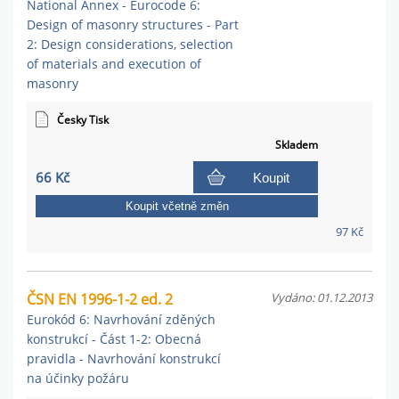
National Annex - Eurocode 6:
Design of masonry structures - Part
2: Design considerations, selection
of materials and execution of
masonry
Česky Tisk
Skladem
66 Kč
Koupit
Koupit včetně změn
97 Kč
ČSN EN 1996-1-2 ed. 2
Vydáno: 01.12.2013
Eurokód 6: Navrhování zděných
konstrukcí - Část 1-2: Obecná
pravidla - Navrhování konstrukcí
na účinky požáru