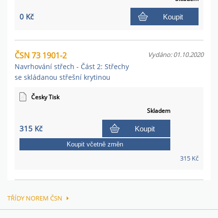
0 Kč
Koupit
ČSN 73 1901-2
Vydáno: 01.10.2020
Navrhování střech - Část 2: Střechy
se skládanou střešní krytinou
Česky Tisk
Skladem
315 Kč
Koupit
Koupit včetně změn
315 Kč
TŘÍDY NOREM ČSN