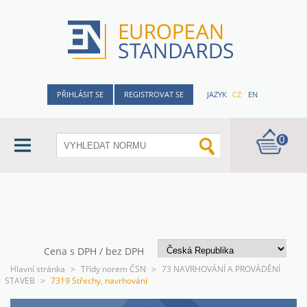
PŘIHLÁSIT SE
REGISTROVAT SE
JAZYK
CZ
EN
0
Cena s DPH / bez DPH
Hlavní stránka
>
Třídy norem ČSN
>
73 NAVRHOVÁNÍ A PROVÁDĚNÍ
STAVEB
>
7319 Střechy, navrhování