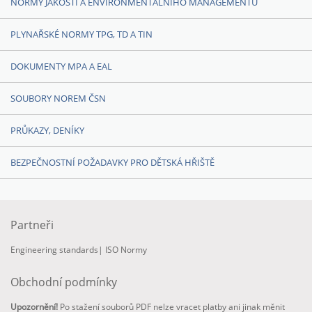
NORMY JAKOSTI A ENVIRONMENTÁLNÍHO MANAGEMENTU
PLYNAŘSKÉ NORMY TPG, TD A TIN
DOKUMENTY MPA A EAL
SOUBORY NOREM ČSN
PRŮKAZY, DENÍKY
BEZPEČNOSTNÍ POŽADAVKY PRO DĚTSKÁ HŘIŠTĚ
Partneři
Engineering standards
|
ISO Normy
Obchodní podmínky
Upozornění!
Po stažení souborů PDF nelze vracet platby ani jinak měnit