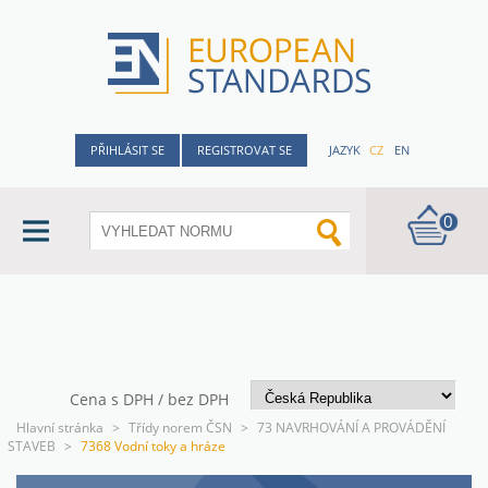
PŘIHLÁSIT SE
REGISTROVAT SE
JAZYK
CZ
EN
0
Cena s DPH / bez DPH
Hlavní stránka
>
Třídy norem ČSN
>
73 NAVRHOVÁNÍ A PROVÁDĚNÍ
STAVEB
>
7368 Vodní toky a hráze