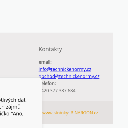
Kontakty
email:
info@technickenormy.cz
obchod@technickenormy.cz
Telefon:
+420 377 387 684
tlivých dat,
ich zájmů
nternetové obchody
a
www stránky
:
BINARGON.cz
íčko "Ano,