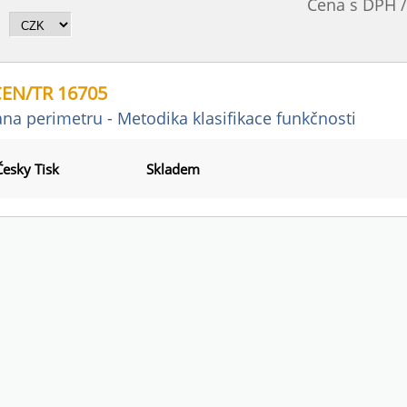
Cena s DPH 
CEN/TR 16705
na perimetru - Metodika klasifikace funkčnosti
Česky Tisk
Skladem