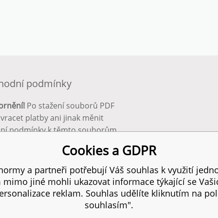
hodní podmínky
ornění!
Po stažení souborů PDF
 vracet platby ani jinak měnit
ční podmínky k těmto souborům.
bnější info zde:
Obchodní
Cookies a GDPR
ínky
ormy a partneři potřebují Váš souhlas k využití jedno
mimo jiné mohli ukazovat informace týkající se Vaš
 práva vyhrazena.
SITEMAP
I
rsonalizace reklam. Souhlas udělíte kliknutím na pol
souhlasím".