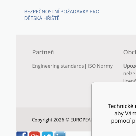
BEZPEČNOSTNÍ POŽADAVKY PRO
DĚTSKÁ HŘIŠTĚ
Partneři
Obc
Engineering standards
|
ISO Normy
Upoz
nelze
licen
Podro
podm
Technické n
aby Vám 
Copyright 2026 © EUROPEAN STANDARD. Všechna
pomocí pe