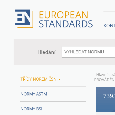
KON
Hledání
Hlavní str
TŘÍDY NOREM ČSN
PROVÁDĚNÍ
NORMY ASTM
739
NORMY BSI