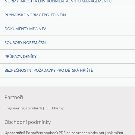
NORMY JAKOSTI A ENVIRONMENTÁLNÍHO MANAGEMENTU
PLYNAŘSKÉ NORMY TPG, TD A TIN
DOKUMENTY MPA A EAL
SOUBORY NOREM ČSN
PRŮKAZY, DENÍKY
BEZPEČNOSTNÍ POŽADAVKY PRO DĚTSKÁ HŘIŠTĚ
Partneři
Engineering standards
|
ISO Normy
Obchodní podmínky
Upozornění!
Po stažení souborů PDF nelze vracet platby ani jinak měnit