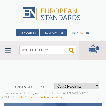
PŘIHLÁSIT SE
REGISTROVAT SE
JAZYK
CZ
EN
0
Cena s DPH / bez DPH
Hlavní stránka
>
Třídy norem ČSN
>
80 TEXTILNÍ SUROVINY A
VÝROBKY
>
8077 Pracovní a ochranné oděvy