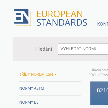
KON
Hledání
Hlavní str
TŘÍDY NOREM ČSN
PRO ÚPRA
NORMY ASTM
821
NORMY BSI