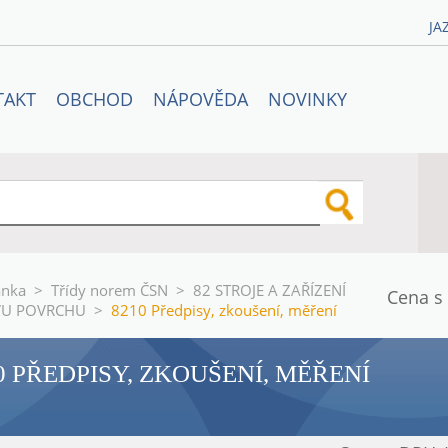
JA
TAKT
OBCHOD
NÁPOVĚDA
NOVINKY
ánka
>
Třídy norem ČSN
>
82 STROJE A ZAŘÍZENÍ
Cena s
VU POVRCHU
>
8210 Předpisy, zkoušení, měření
0 PŘEDPISY, ZKOUŠENÍ, MĚŘENÍ