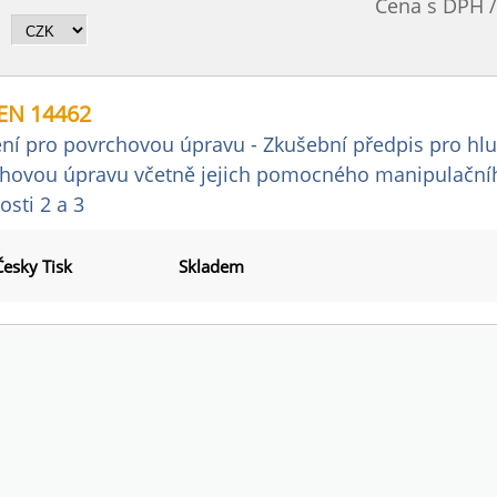
Cena s DPH 
EN 14462
ení pro povrchovou úpravu - Zkušební předpis pro hluk
hovou úpravu včetně jejich pomocného manipulačního
osti 2 a 3
Česky Tisk
Skladem