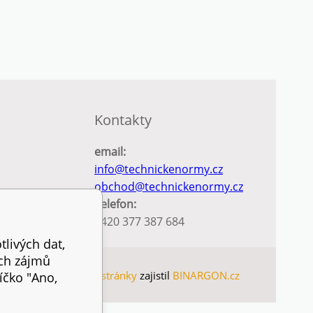
Kontakty
email:
info@technickenormy.cz
obchod@technickenormy.cz
Telefon:
+420 377 387 684
tlivých dat,
ich zájmů
AP
Tvorbu webové stránky
zajistil
BINARGON.cz
íčko "Ano,