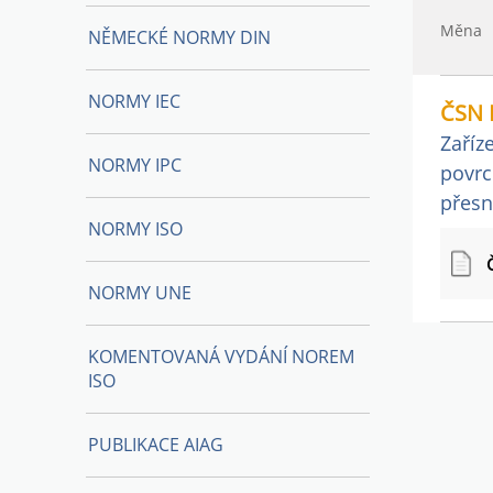
Měna
NĚMECKÉ NORMY DIN
NORMY IEC
ČSN 
Zaříz
NORMY IPC
povrc
přesn
NORMY ISO
NORMY UNE
KOMENTOVANÁ VYDÁNÍ NOREM
ISO
PUBLIKACE AIAG