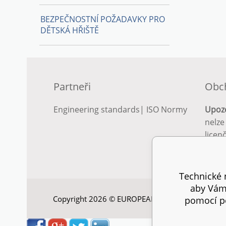
BEZPEČNOSTNÍ POŽADAVKY PRO
DĚTSKÁ HŘIŠTĚ
Partneři
Obc
Engineering standards
|
ISO Normy
Upoz
nelze
licen
Podro
podm
Technické n
aby Vám 
Copyright 2026 © EUROPEAN STANDARD. Všechna
pomocí pe