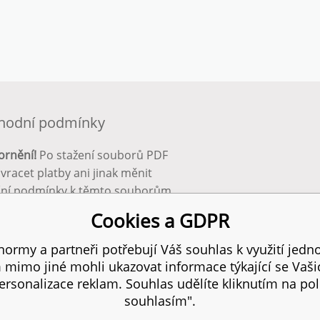
hodní podmínky
ornění!
Po stažení souborů PDF
 vracet platby ani jinak měnit
ční podmínky k těmto souborům.
bnější info zde:
Obchodní
Cookies a GDPR
ínky
ormy a partneři potřebují Váš souhlas k využití jedno
mimo jiné mohli ukazovat informace týkající se Vaš
 práva vyhrazena.
SITEM
rsonalizace reklam. Souhlas udělíte kliknutím na pol
souhlasím".