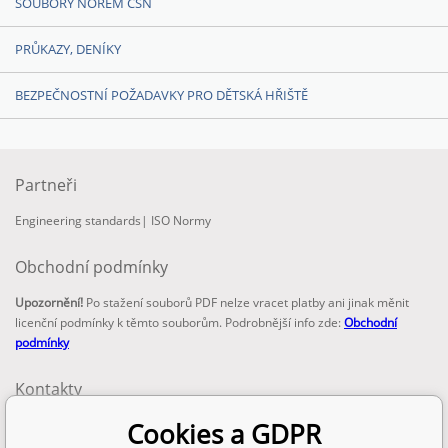
SOUBORY NOREM ČSN
PRŮKAZY, DENÍKY
BEZPEČNOSTNÍ POŽADAVKY PRO DĚTSKÁ HŘIŠTĚ
Partneři
Engineering standards
|
ISO Normy
Obchodní podmínky
Upozornění!
Po stažení souborů PDF nelze vracet platby ani jinak měnit
licenční podmínky k těmto souborům. Podrobnější info zde:
Obchodní
podmínky
Kontakty
email:
Cookies a GDPR
info@technickenormy.cz