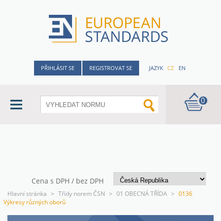
PŘIHLÁSIT SE
REGISTROVAT SE
JAZYK
CZ
EN
0
Cena s DPH / bez DPH
Hlavní stránka
>
Třídy norem ČSN
>
01 OBECNÁ TŘÍDA
>
0136
Výkresy různých oborů