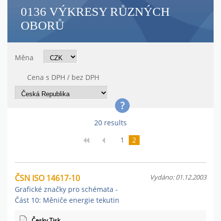
0136 VÝKRESY RŮZNÝCH
OBORŮ
Měna
Cena s DPH / bez DPH
20 results
1
2
ČSN ISO 14617-10
Vydáno: 01.12.2003
Grafické značky pro schémata -
Část 10: Měniče energie tekutin
Česky Tisk