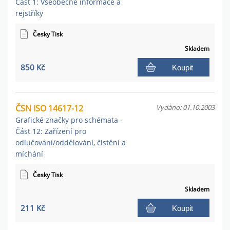
Část 1: Všeobecné informace a
rejstříky
Česky Tisk
Skladem
850 Kč
Koupit
ČSN ISO 14617-12
Vydáno: 01.10.2003
Grafické značky pro schémata -
Část 12: Zařízení pro
odlučování/oddělování, čistění a
míchání
Česky Tisk
Skladem
211 Kč
Koupit