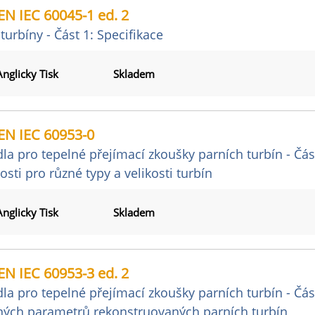
N IEC 60045-1 ed. 2
turbíny - Část 1: Specifikace
Anglicky Tisk
Skladem
EN IEC 60953-0
dla pro tepelné přejímací zkoušky parních turbín - Čás
osti pro různé typy a velikosti turbín
Anglicky Tisk
Skladem
N IEC 60953-3 ed. 2
dla pro tepelné přejímací zkoušky parních turbín - Čás
ných parametrů rekonstruovaných parních turbín