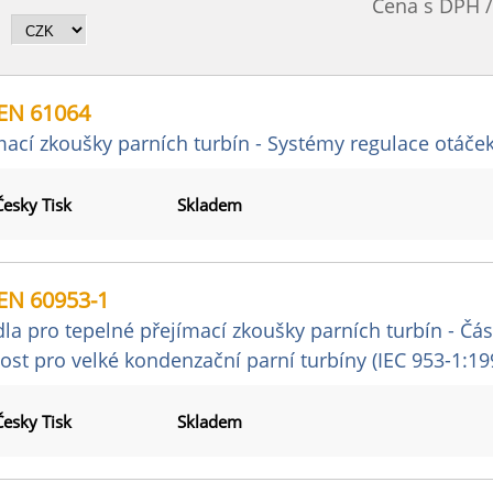
Cena s DPH 
EN 61064
mací zkoušky parních turbín - Systémy regulace otáče
Česky Tisk
Skladem
EN 60953-1
dla pro tepelné přejímací zkoušky parních turbín - Čá
ost pro velké kondenzační parní turbíny (IEC 953-1:19
Česky Tisk
Skladem