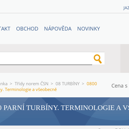
JA
TAKT
OBCHOD
NÁPOVĚDA
NOVINKY
ánka
>
Třídy norem ČSN
>
08 TURBÍNY
>
0800
Cena s
ny. Terminologie a všeobecně
0 PARNÍ TURBÍNY. TERMINOLOGIE A 