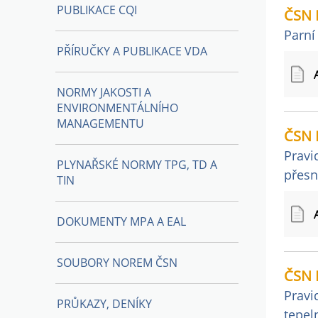
PUBLIKACE CQI
ČSN E
Parní 
PŘÍRUČKY A PUBLIKACE VDA
NORMY JAKOSTI A
ENVIRONMENTÁLNÍHO
MANAGEMENTU
ČSN 
Pravi
PLYNAŘSKÉ NORMY TPG, TD A
přesn
TIN
DOKUMENTY MPA A EAL
SOUBORY NOREM ČSN
ČSN E
Pravi
PRŮKAZY, DENÍKY
tepel