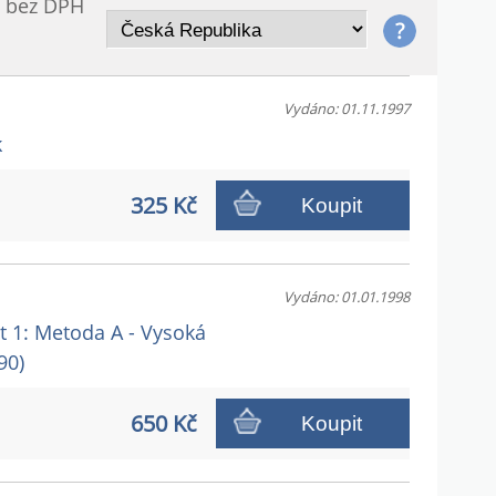
/ bez DPH
Vydáno: 01.11.1997
k
325 Kč
Koupit
Vydáno: 01.01.1998
st 1: Metoda A - Vysoká
90)
650 Kč
Koupit