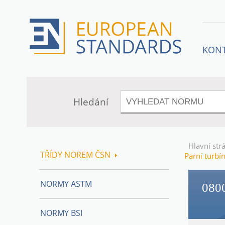
KON
Hledání
Hlavní str
TŘÍDY NOREM ČSN
Parní turbí
NORMY ASTM
080
NORMY BSI