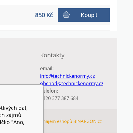
850 Kč
Koupit
Kontakty
email:
info@technickenormy.cz
obchod@technickenormy.cz
Telefon:
+420 377 387 684
tlivých dat,
ich zájmů
EMAP
Tvorba a pronájem eshopů
BINARGON.cz
íčko "Ano,