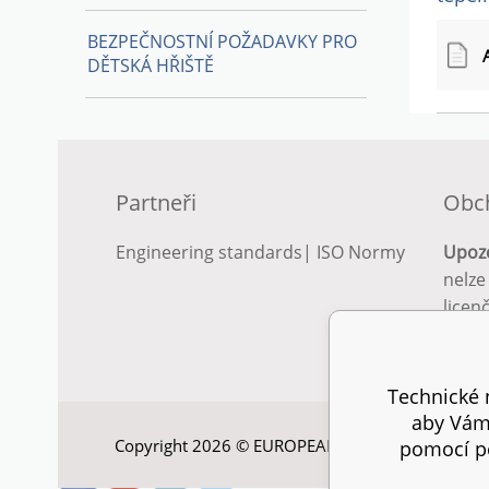
BEZPEČNOSTNÍ POŽADAVKY PRO
DĚTSKÁ HŘIŠTĚ
Partneři
Obc
Engineering standards
|
ISO Normy
Upoz
nelze
licen
Podro
podm
Technické n
aby Vám 
Copyright 2026 © EUROPEAN STANDARD. Všechna
pomocí pe