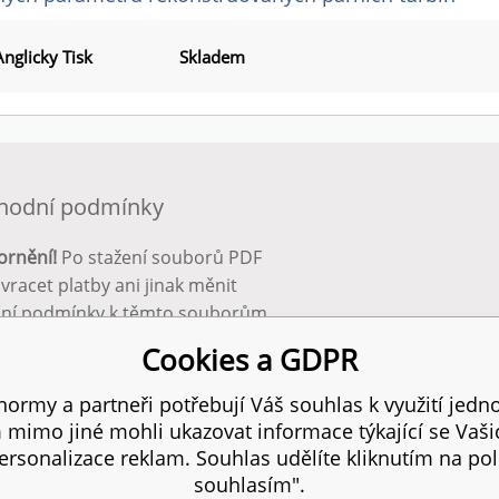
Anglicky Tisk
Skladem
hodní podmínky
ornění!
Po stažení souborů PDF
 vracet platby ani jinak měnit
ční podmínky k těmto souborům.
bnější info zde:
Obchodní
Cookies a GDPR
ínky
ormy a partneři potřebují Váš souhlas k využití jedno
mimo jiné mohli ukazovat informace týkající se Vaš
 práva vyhrazena.
SIT
rsonalizace reklam. Souhlas udělíte kliknutím na pol
souhlasím".