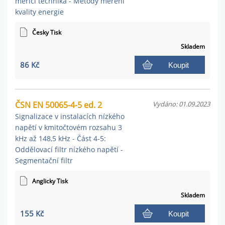
měřicí technika - Metody měření
kvality energie
Česky Tisk
Skladem
86 Kč
Koupit
ČSN EN 50065-4-5 ed. 2
Vydáno: 01.09.2023
Signalizace v instalacích nízkého
napětí v kmitočtovém rozsahu 3
kHz až 148,5 kHz - Část 4-5:
Oddělovací filtr nízkého napětí -
Segmentační filtr
Anglicky Tisk
Skladem
155 Kč
Koupit