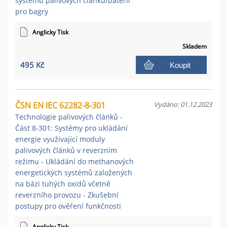
systémů palivových článků/baterií
pro bagry
Anglicky Tisk
Skladem
495 Kč
Koupit
ČSN EN IEC 62282-8-301
Vydáno: 01.12.2023
Technologie palivových článků -
Část 8-301: Systémy pro ukládání
energie využívající moduly
palivových článků v reverzním
režimu - Ukládání do methanových
energetických systémů založených
na bázi tuhých oxidů včetně
reverzního provozu - Zkušební
postupy pro ověření funkčnosti
Anglicky Tisk