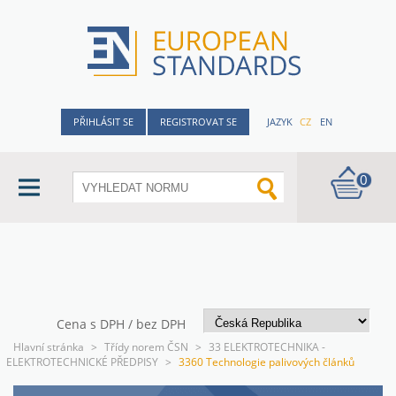
PŘIHLÁSIT SE
REGISTROVAT SE
JAZYK
CZ
EN
0
Cena s DPH / bez DPH
Hlavní stránka
>
Třídy norem ČSN
>
33 ELEKTROTECHNIKA -
ELEKTROTECHNICKÉ PŘEDPISY
>
3360 Technologie palivových článků