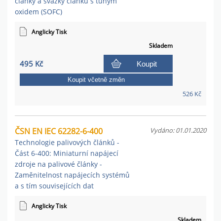
články a svazky článků s tuhým
oxidem (SOFC)
Anglicky Tisk
Skladem
495 Kč
Koupit
Koupit včetně změn
526 Kč
ČSN EN IEC 62282-6-400
Vydáno: 01.01.2020
Technologie palivových článků -
Část 6-400: Miniaturní napájecí
zdroje na palivové články -
Zaměnitelnost napájecích systémů
a s tím souvisejících dat
Anglicky Tisk
Skladem