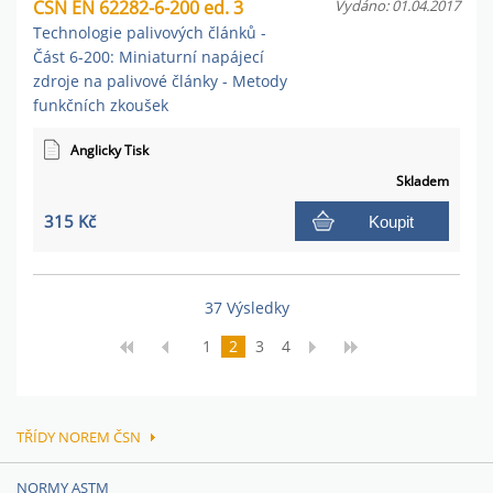
ČSN EN 62282-6-200 ed. 3
Vydáno: 01.04.2017
Technologie palivových článků -
Část 6-200: Miniaturní napájecí
zdroje na palivové články - Metody
funkčních zkoušek
Anglicky Tisk
Skladem
315 Kč
Koupit
37 Výsledky
1
2
3
4
TŘÍDY NOREM ČSN
NORMY ASTM