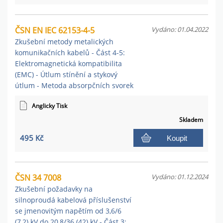
ČSN EN IEC 62153-4-5
Vydáno: 01.04.2022
Zkušební metody metalických
komunikačních kabelů - Část 4-5:
Elektromagnetická kompatibilita
(EMC) - Útlum stínění a stykový
útlum - Metoda absorpčních svorek
Anglicky Tisk
Skladem
495 Kč
Koupit
ČSN 34 7008
Vydáno: 01.12.2024
Zkušební požadavky na
silnoproudá kabelová příslušenství
se jmenovitým napětím od 3,6/6
(7,2) kV do 20,8/36 (42) kV - Část 3: