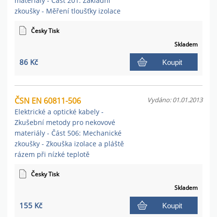
materiály - Část 201: Základní
zkoušky - Měření tloušťky izolace
Česky Tisk
Skladem
86 Kč
Koupit
ČSN EN 60811-506
Vydáno: 01.01.2013
Elektrické a optické kabely -
Zkušební metody pro nekovové
materiály - Část 506: Mechanické
zkoušky - Zkouška izolace a pláště
rázem při nízké teplotě
Česky Tisk
Skladem
155 Kč
Koupit