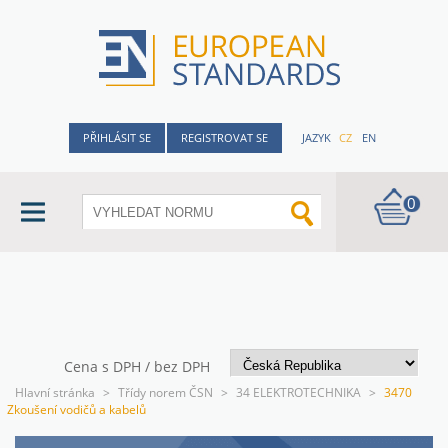
PŘIHLÁSIT SE
REGISTROVAT SE
JAZYK
CZ
EN
0
Cena s DPH / bez DPH
Hlavní stránka
>
Třídy norem ČSN
>
34 ELEKTROTECHNIKA
>
3470
Zkoušení vodičů a kabelů