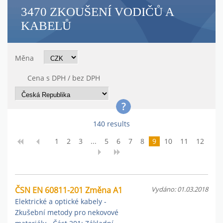
3470 ZKOUŠENÍ VODIČŮ A
KABELŮ
Měna
Cena s DPH / bez DPH
140 results
1
2
3
...
5
6
7
8
9
10
11
12
ČSN EN 60811-201 Změna A1
Vydáno: 01.03.2018
Elektrické a optické kabely -
Zkušební metody pro nekovové