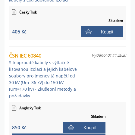
Česky Tisk
Skladem
405 Kč
Koupit
ČSN IEC 60840
Vydáno: 01.11.2020
Silnoproudé kabely s výtlačně
lisovanou izolací a jejich kabelové
soubory pro jmenovitá napětí od
30 kV (Um=36 kV) do 150 kV
(Um=170 kV) - Zkušební metody a
požadavky
Anglicky Tisk
Skladem
850 Kč
Koupit