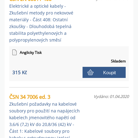
Elektrické a optické kabely -
Zkušební metody pro nekovové
materiály - Část 408: Ostatní
zkoušky - Dlouhodobá tepelná
stabilita polyethylenových a
polypropylenových směsí
Anglicky Tisk
Skladem
315 Kč
Koupit
ČSN 34 7006 ed. 3
Vydáno: 01.04.2020
Zkušební požadavky na kabelové
soubory pro použití na napájecích
kabelech jmenovitého napětí od
3,6/6 (7,2) kV do 20,8/36 (42) kV -
Část 1: Kabelové soubory pro
kabely s extrudovanou izolací