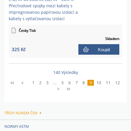
Přechodové spojky mezi kabely s
impregnovanou papírovou izolací a
kabely s vytlačovanou izolací
Česky Tisk
Skladem
325 Kč
Koupit
140 Výsledky
1
2
3
...
5
6
7
8
9
10
11
12
TŘÍDY NOREM ČSN
NORMY ASTM