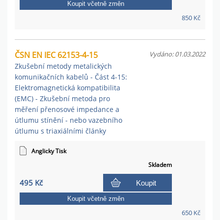
Koupit včetně změn
850 Kč
ČSN EN IEC 62153-4-15
Vydáno: 01.03.2022
Zkušební metody metalických
komunikačních kabelů - Část 4-15:
Elektromagnetická kompatibilita
(EMC) - Zkušební metoda pro
měření přenosové impedance a
útlumu stínění - nebo vazebního
útlumu s triaxiálními články
Anglicky Tisk
Skladem
495 Kč
Koupit
Koupit včetně změn
650 Kč