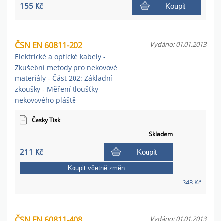
155 Kč
Koupit
ČSN EN 60811-202
Vydáno: 01.01.2013
Elektrické a optické kabely -
Zkušební metody pro nekovové
materiály - Část 202: Základní
zkoušky - Měření tloušťky
nekovového pláště
Česky Tisk
Skladem
211 Kč
Koupit
Koupit včetně změn
343 Kč
ČSN EN 60811-408
Vydáno: 01.01.2013