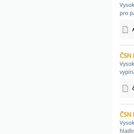
Vysok
pro p
ČSN 
Vysok
vypín
ČSN 
Vysok
hladi