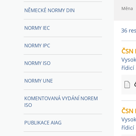
Měna
NĚMECKÉ NORMY DIN
NORMY IEC
36 res
NORMY IPC
ČSN 
Vysok
NORMY ISO
řídic
NORMY UNE
KOMENTOVANÁ VYDÁNÍ NOREM
ISO
ČSN 
Vysok
PUBLIKACE AIAG
řídic