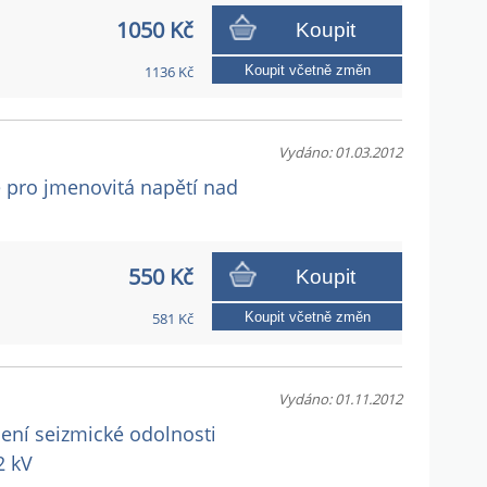
1050 Kč
Koupit
1136 Kč
Koupit včetně změn
Vydáno: 01.03.2012
če pro jmenovitá napětí nad
550 Kč
Koupit
581 Kč
Koupit včetně změn
Vydáno: 01.11.2012
cení seizmické odolnosti
2 kV