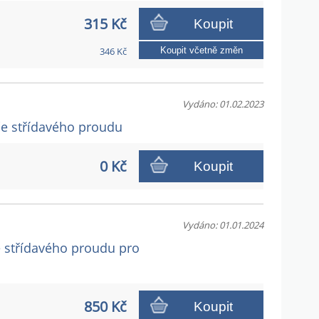
315 Kč
Koupit
346 Kč
Koupit včetně změn
Vydáno: 01.02.2023
ače střídavého proudu
0 Kč
Koupit
Vydáno: 01.01.2024
če střídavého proudu pro
850 Kč
Koupit