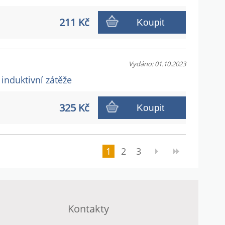
211 Kč
Koupit
Vydáno: 01.10.2023
 induktivní zátěže
325 Kč
Koupit
1
2
3
Kontakty