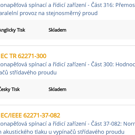
onapěťová spínací a řídicí zařízení - Část 316: Přemo
aralelní provoz na stejnosměrný proud
Anglicky Tisk
Skladem
IEC TR 62271-300
onapěťová spínací a řídicí zařízení - Část 300: Hodno
ačů střídavého proudu
Česky Tisk
Skladem
IEC/IEEE 62271-37-082
onapěťová spínací a řídicí zařízení - Část 37-082: N
n akustického tlaku u vypínačů střídavého proudu