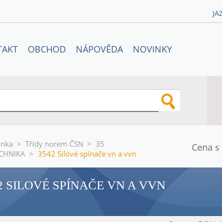
JA
TAKT
OBCHOD
NÁPOVĚDA
NOVINKY
ánka
>
Třídy norem ČSN
>
35
Cena s
CHNIKA
>
3542 Silové spínače vn a vvn
2 SILOVÉ SPÍNAČE VN A VVN