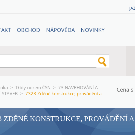
JA
TAKT
OBCHOD
NÁPOVĚDA
NOVINKY
ánka
>
Třídy norem ČSN
>
73 NAVRHOVÁNÍ A
Cena s
 STAVEB
>
7323 Zděné konstrukce, provádění a
3 ZDĚNÉ KONSTRUKCE, PROVÁDĚNÍ A