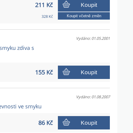
211 Kč
Koupit
328 Kč
Koupit včetně změn
Vydáno: 01.05.2001
 smyku zdiva s
155 Kč
Koupit
Vydáno: 01.08.2007
pevnosti ve smyku
86 Kč
Koupit