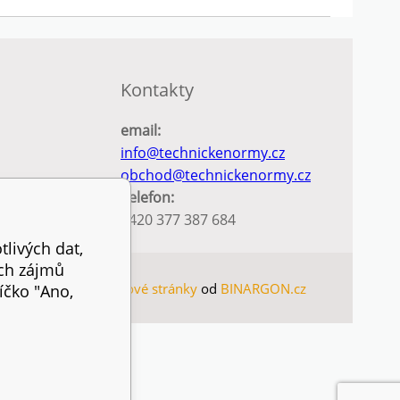
Kontakty
email:
info@technickenormy.cz
obchod@technickenormy.cz
Telefon:
+420 377 387 684
tlivých dat,
ich zájmů
MAP
Eshopy
a
webové stránky
od
BINARGON.cz
íčko "Ano,