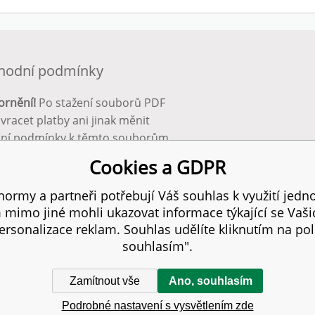
hodní podmínky
ornění!
Po stažení souborů PDF
 vracet platby ani jinak měnit
ční podmínky k těmto souborům.
bnější info zde:
Obchodní
Cookies a GDPR
ínky
ormy a partneři potřebují Váš souhlas k využití jedno
mimo jiné mohli ukazovat informace týkající se Vaš
 práva vyhrazena.
SITE
rsonalizace reklam. Souhlas udělíte kliknutím na pol
souhlasím".
Zamítnout vše
Ano, souhlasím
Podrobné nastavení s vysvětlením zde