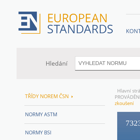
KON
Hledání
Hlavní str
TŘÍDY NOREM ČSN
PROVÁDĚNÍ
zkoušení
NORMY ASTM
732
NORMY BSI