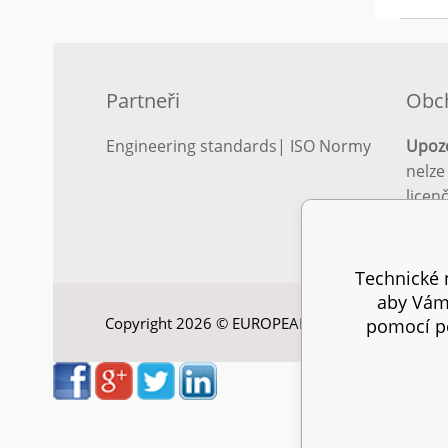
Partneři
Obc
Engineering standards
|
ISO Normy
Upoz
nelze
licen
Podro
podm
Technické n
aby Vám 
Copyright 2026 © EUROPEAN STANDARD. Všechna
pomocí pe