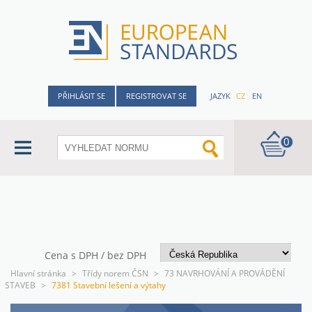
PŘIHLÁSIT SE
REGISTROVAT SE
JAZYK
CZ
EN
0
Cena s DPH / bez DPH
Hlavní stránka
>
Třídy norem ČSN
>
73 NAVRHOVÁNÍ A PROVÁDĚNÍ
STAVEB
>
7381 Stavební lešení a výtahy