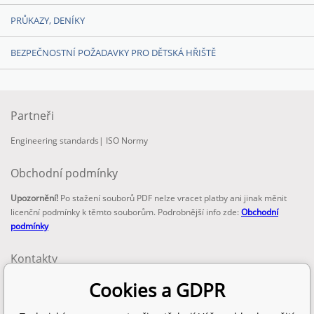
PRŮKAZY, DENÍKY
BEZPEČNOSTNÍ POŽADAVKY PRO DĚTSKÁ HŘIŠTĚ
Partneři
Engineering standards
|
ISO Normy
Obchodní podmínky
Upozornění!
Po stažení souborů PDF nelze vracet platby ani jinak měnit
licenční podmínky k těmto souborům. Podrobnější info zde:
Obchodní
podmínky
Kontakty
email:
Cookies a GDPR
info@technickenormy.cz
obchod@technickenormy.cz